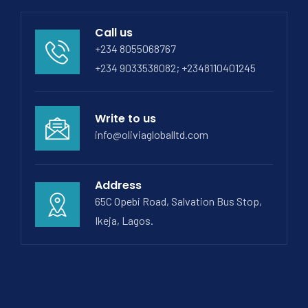
Call us
+234 8055068767
+234 9033538082; +2348110401245
Write to us
info@oliviagloballtd.com
Address
65C Opebi Road, Salvation Bus Stop,
Ikeja, Lagos.