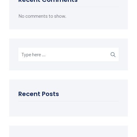
No comments to show.
Recent Posts