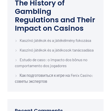
The History of
Gambling
Regulations and Their
Impact on Casinos
Kaszinó játékok és a játékélmény fokozása
Kaszinó játékok és a játékosok tanácsadása
Estudo de caso: o impacto dos bônus no
comportamento dos jogadores
Как подготовиться к игре на Fenix Casino:
советы экспертов
Recent Comments