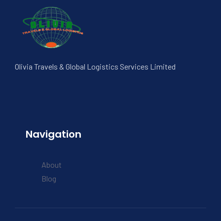
Olivia Travels & Global Logistics Services Limited
Navigation
About
Blog